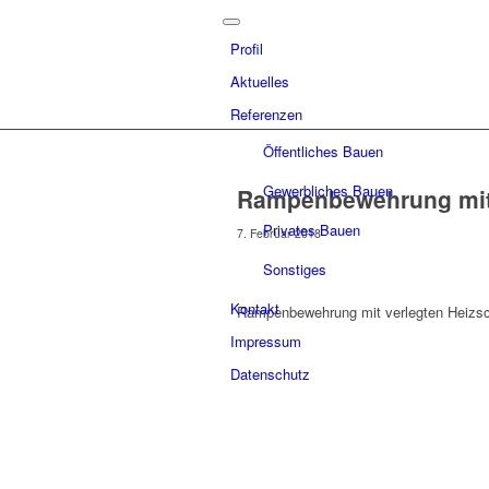
Profil
Aktuelles
Referenzen
Öffentliches Bauen
Gewerbliches Bauen
Rampenbewehrung mit 
Privates Bauen
7. Februar 2018
Sonstiges
Kontakt
Rampenbewehrung mit verlegten Heizsc
Impressum
Datenschutz