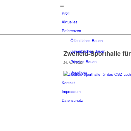
Profil
Aktuelles
Referenzen
Öffentliches Bauen
Gewerbliches Bauen
Zweifeld-Sporthalle f
Privates Bauen
24. April 2023
Sonstiges
Kontakt
Impressum
Datenschutz