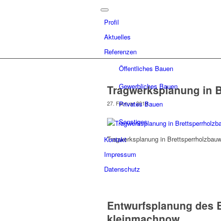
Profil
Aktuelles
Referenzen
Öffentliches Bauen
Gewerbliches Bauen
Tragwerksplanung in B
Privates Bauen
27. Februar 2018
Sonstiges
Tragwerksplanung in Brettsperrholzbau
Kontakt
Impressum
Datenschutz
Entwurfsplanung des 
kleinmachnow